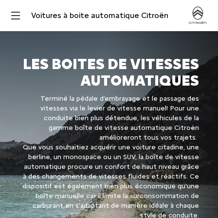
Voitures à boite automatique Citroën
LES BOITES DE VITESSES
AUTOMATIQUES
Terminé la pédale d’embrayage et le passage des
vitesses via le levier de vitesse manuel!
Pour une
conduite bien plus détendue, les véhicules de la
gamme boîte de vitesse automatique Citroën
amélioreront tous vos trajets.
Que vous souhaitiez acquérir une voiture citadine, une
berline, un monospace ou un SUV, la boîte de vitesse
automatique procure un confort de haut niveau grâce
à des changements de vitesses fluides et réactifs. Ce
dispositif est également bien plus économique qu'une
boîte manuelle car il limite la surconsommation de
carburant en s'adaptant de manière idéale à chaque
style de conduite.